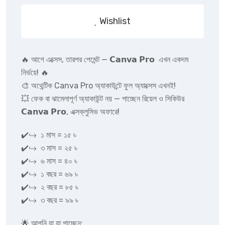
Wishlist
🔥 আগে এক্সেস, তারপর পেমেন্ট — 𝗖𝗮𝗻𝘃𝗮 𝗣𝗿𝗼 এখন একদম
নির্ভয়ে! 🔥
🎨 অথেন্টিক Canva Pro অ্যাকাউন্টে ফুল অ্যাক্সেস এখনই!
💥 ফেক বা ঝামেলাপূর্ণ অ্যাকাউন্ট নয় — পাচ্ছেন রিয়েল ও সিকিউর
𝗖𝗮𝗻𝘃𝗮 𝗣𝗿𝗼, এক্সক্লুসিভ অফারে!
✔️↪︎ ১ মাস = ১৫ ৳
✔️↪︎ ৩ মাস = ২৫ ৳
✔️↪︎ ৬ মাস = ৪০ ৳
✔️↪︎ ১ বছর = ৬৯ ৳
✔️↪︎ ২ বছর = ৮৫ ৳
✔️↪︎ ৩ বছর = ৯৯ ৳
🌟 আপনি যা যা পাচ্ছেন: