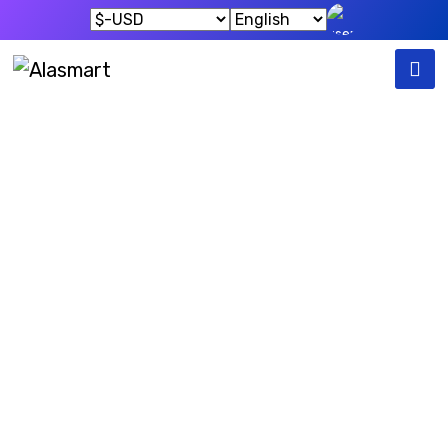
Our Products
Home
Our Products