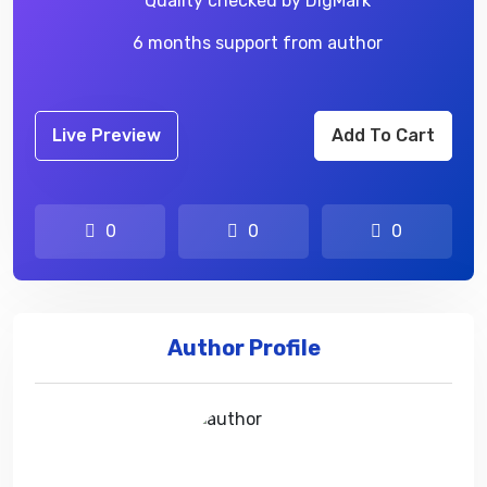
Quality checked by DigMark
6 months support from author
Live Preview
Add To Cart
0
0
0
Author Profile