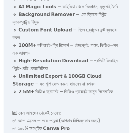
🔹 𝗔𝗜 𝗠𝗮𝗴𝗶𝗰 𝗧𝗼𝗼𝗹𝘀 — আইডিয়া থেকে ডিজাইন, মুহূর্তেই তৈরি
🔹 𝗕𝗮𝗰𝗸𝗴𝗿𝗼𝘂𝗻𝗱 𝗥𝗲𝗺𝗼𝘃𝗲𝗿 — এক ক্লিকে নিখুঁত
ব্যাকগ্রাউন্ড রিমুভ
🔹 𝗖𝘂𝘀𝘁𝗼𝗺 𝗙𝗼𝗻𝘁 𝗨𝗽𝗹𝗼𝗮𝗱 — নিজের ব্র্যান্ডের ফন্ট ব্যবহার
করুন
🔹 𝟭𝟬𝟬𝗠+ কপিরাইট-ফ্রি রিসোর্স — টেমপ্লেট, ফটো, ভিডিও—সব
এক জায়গায়
🔹 𝗛𝗶𝗴𝗵-𝗥𝗲𝘀𝗼𝗹𝘂𝘁𝗶𝗼𝗻 𝗗𝗼𝘄𝗻𝗹𝗼𝗮𝗱 — প্রতিটি ডিজাইন
প্রিন্ট-রেডি কোয়ালিটিতে
🔹 𝗨𝗻𝗹𝗶𝗺𝗶𝘁𝗲𝗱 𝗘𝘅𝗽𝗼𝗿𝘁 & 𝟭𝟬𝟬𝗚𝗕 𝗖𝗹𝗼𝘂𝗱
𝗦𝘁𝗼𝗿𝗮𝗴𝗲 — যত খুশি সেভ করুন, হারাবেন না কখনও
🔹 𝟮.𝟱𝗠+ ভিডিও অ্যাসেট — ভিডিও প্রজেক্টে আনুন সিনেমাটিক
💌 কেন আমাদের থেকেই নেবেন:
✅ আগে এক্সেস — পরে পেমেন্ট (আপনার নিশ্চিন্ততার জন্য)
✅ ১০০% অথেন্টিক 𝗖𝗮𝗻𝘃𝗮 𝗣𝗿𝗼